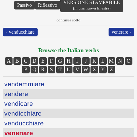
VERSIONE STAMPABILE
Passivo
Riflessivo
(in una nuova finestra)
continua sotto
‹ venducchiare
venerare ›
Browse the Italian verbs
A
B
C
D
E
F
G
H
I
J
K
L
M
N
O
P
Q
R
S
T
U
V
W
X
Y
Z
vendemmiare
vendere
vendicare
vendicchiare
venducchiare
venenare