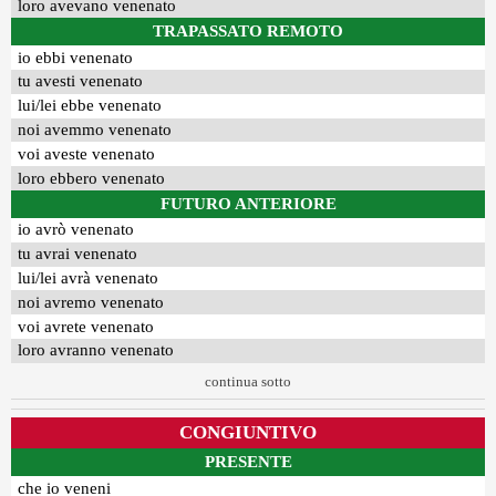
loro avevano venenato
TRAPASSATO REMOTO
io ebbi venenato
tu avesti venenato
lui/lei ebbe venenato
noi avemmo venenato
voi aveste venenato
loro ebbero venenato
FUTURO ANTERIORE
io avrò venenato
tu avrai venenato
lui/lei avrà venenato
noi avremo venenato
voi avrete venenato
loro avranno venenato
continua sotto
CONGIUNTIVO
PRESENTE
che io veneni