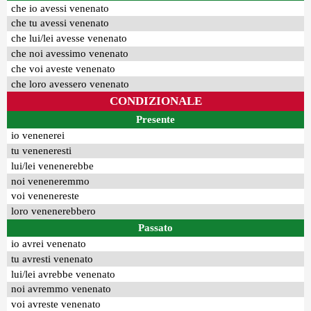
che io avessi venenato
che tu avessi venenato
che lui/lei avesse venenato
che noi avessimo venenato
che voi aveste venenato
che loro avessero venenato
CONDIZIONALE
Presente
io venenerei
tu veneneresti
lui/lei venenerebbe
noi veneneremmo
voi venenereste
loro venenerebbero
Passato
io avrei venenato
tu avresti venenato
lui/lei avrebbe venenato
noi avremmo venenato
voi avreste venenato