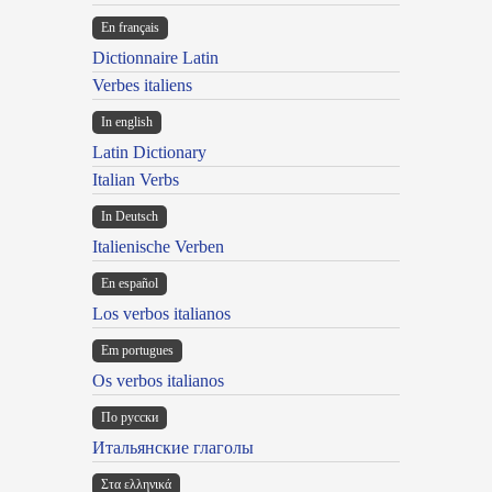
En français
Dictionnaire Latin
Verbes italiens
In english
Latin Dictionary
Italian Verbs
In Deutsch
Italienische Verben
En español
Los verbos italianos
Em portugues
Os verbos italianos
По русски
Итальянские глаголы
Στα ελληνικά