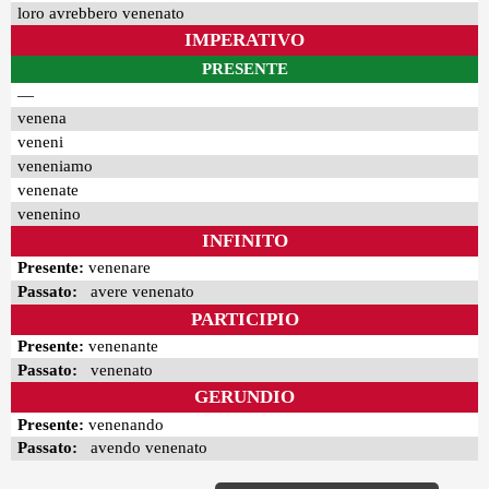
loro avrebbero venenato
IMPERATIVO
PRESENTE
—
venena
veneni
veneniamo
venenate
venenino
INFINITO
Presente:
venenare
Passato:
avere venenato
PARTICIPIO
Presente:
venenante
Passato:
venenato
GERUNDIO
Presente:
venenando
Passato:
avendo venenato