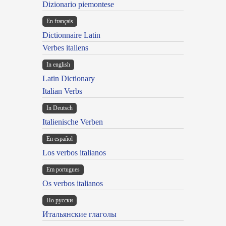
Dizionario piemontese
En français
Dictionnaire Latin
Verbes italiens
In english
Latin Dictionary
Italian Verbs
In Deutsch
Italienische Verben
En español
Los verbos italianos
Em portugues
Os verbos italianos
По русски
Итальянские глаголы