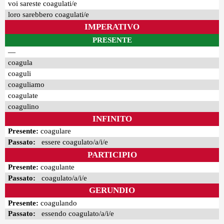
voi sareste coagulati/e
loro sarebbero coagulati/e
IMPERATIVO
PRESENTE
—
coagula
coaguli
coaguliamo
coagulate
coagulino
INFINITO
Presente:
coagulare
Passato:
essere coagulato/a/i/e
PARTICIPIO
Presente:
coagulante
Passato:
coagulato/a/i/e
GERUNDIO
Presente:
coagulando
Passato:
essendo coagulato/a/i/e