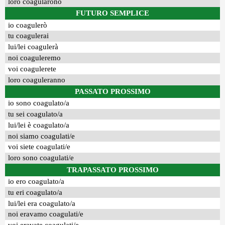
loro coagularono
FUTURO SEMPLICE
io coagulerò
tu coagulerai
lui/lei coagulerà
noi coaguleremo
voi coagulerete
loro coaguleranno
PASSATO PROSSIMO
io sono coagulato/a
tu sei coagulato/a
lui/lei è coagulato/a
noi siamo coagulati/e
voi siete coagulati/e
loro sono coagulati/e
TRAPASSATO PROSSIMO
io ero coagulato/a
tu eri coagulato/a
lui/lei era coagulato/a
noi eravamo coagulati/e