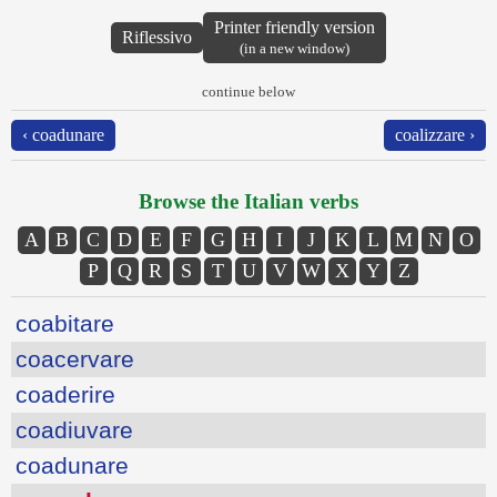
Printer friendly version
Riflessivo
(in a new window)
continue below
‹ coadunare
coalizzare ›
Browse the Italian verbs
A
B
C
D
E
F
G
H
I
J
K
L
M
N
O
P
Q
R
S
T
U
V
W
X
Y
Z
coabitare
coacervare
coaderire
coadiuvare
coadunare