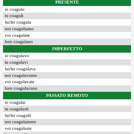
PRESENTE
io coagulo
tu coaguli
lui/lei coagula
noi coaguliamo
voi coagulate
loro coagulano
IMPERFETTO
io coagulavo
tu coagulavi
lui/lei coagulava
noi coagulavamo
voi coagulavate
loro coagulavano
PASSATO REMOTO
io coagulai
tu coagulasti
lui/lei coagulò
noi coagulammo
voi coagulaste