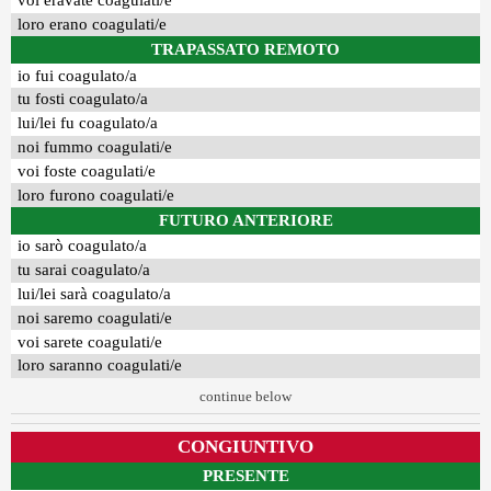
voi eravate coagulati/e
loro erano coagulati/e
TRAPASSATO REMOTO
io fui coagulato/a
tu fosti coagulato/a
lui/lei fu coagulato/a
noi fummo coagulati/e
voi foste coagulati/e
loro furono coagulati/e
FUTURO ANTERIORE
io sarò coagulato/a
tu sarai coagulato/a
lui/lei sarà coagulato/a
noi saremo coagulati/e
voi sarete coagulati/e
loro saranno coagulati/e
continue below
CONGIUNTIVO
PRESENTE