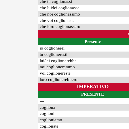
che tu coglionassi
che lui/lei coglionasse
che noi coglionassimo
che voi coglionaste
che loro coglionassero
Presente
io coglionerei
tu coglioneresti
lui/lei coglionerebbe
noi coglioneremmo
voi coglionereste
loro coglionerebbero
IMPERATIVO
PRESENTE
—
cogliona
coglioni
coglioniamo
coglionate