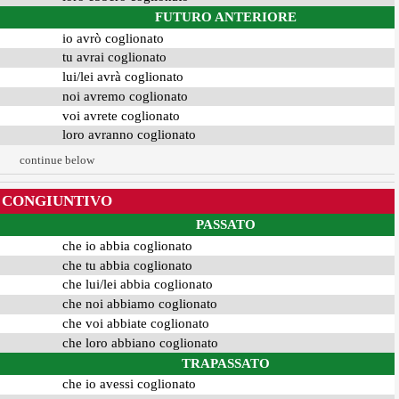
FUTURO ANTERIORE
io avrò coglionato
tu avrai coglionato
lui/lei avrà coglionato
noi avremo coglionato
voi avrete coglionato
loro avranno coglionato
continue below
CONGIUNTIVO
PASSATO
che io abbia coglionato
che tu abbia coglionato
che lui/lei abbia coglionato
che noi abbiamo coglionato
che voi abbiate coglionato
che loro abbiano coglionato
TRAPASSATO
che io avessi coglionato