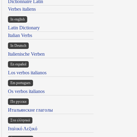
Dictionnaire Latin
Verbes italiens
In english
Latin Dictionary
Italian Verbs
In Deutsch
Italienische Verben
En español
Los verbos italianos
Em portugues
Os verbos italianos
По русски
Итальянские глаголы
Στα ελληνικά
Ιταλικό Λεξικό