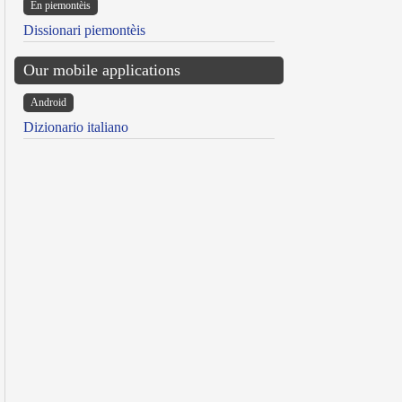
Ën piemontèis
Dissionari piemontèis
Our mobile applications
Android
Dizionario italiano