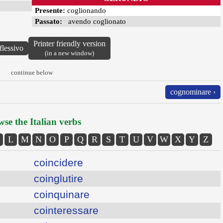
Presente:
coglionando
Passato:
avendo coglionato
Printer friendly version
flessivo
(in a new window)
continue below
cognominare ›
se the Italian verbs
L
M
N
O
P
Q
R
S
T
U
V
W
X
Y
Z
coincidere
coinglutire
coinquinare
cointeressare