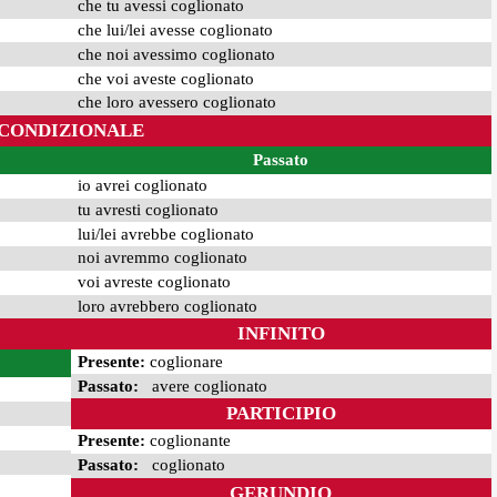
che tu avessi coglionato
che lui/lei avesse coglionato
che noi avessimo coglionato
che voi aveste coglionato
che loro avessero coglionato
CONDIZIONALE
Passato
io avrei coglionato
tu avresti coglionato
lui/lei avrebbe coglionato
noi avremmo coglionato
voi avreste coglionato
loro avrebbero coglionato
INFINITO
Presente:
coglionare
Passato:
avere coglionato
PARTICIPIO
Presente:
coglionante
Passato:
coglionato
GERUNDIO