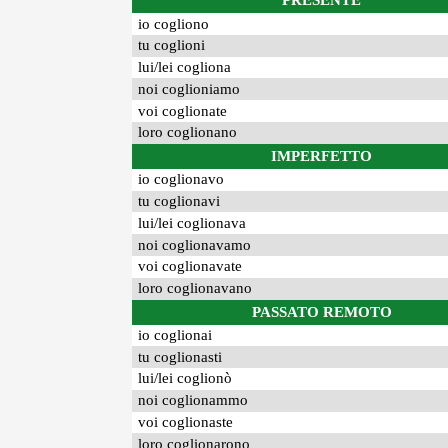
PRESENTE
io cogliono
tu coglioni
lui/lei cogliona
noi coglioniamo
voi coglionate
loro coglionano
IMPERFETTO
io coglionavo
tu coglionavi
lui/lei coglionava
noi coglionavamo
voi coglionavate
loro coglionavano
PASSATO REMOTO
io coglionai
tu coglionasti
lui/lei coglionò
noi coglionammo
voi coglionaste
loro coglionarono