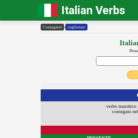
Italian Verbs
Conjugator
›
coglionare
Itali
Pleas
verbo transitivo 
coniugato nel