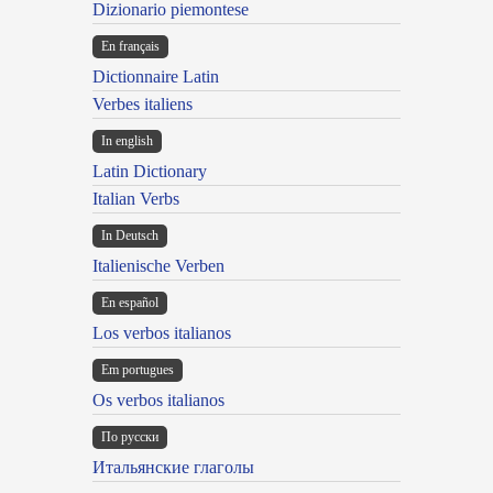
Dizionario piemontese
En français
Dictionnaire Latin
Verbes italiens
In english
Latin Dictionary
Italian Verbs
In Deutsch
Italienische Verben
En español
Los verbos italianos
Em portugues
Os verbos italianos
По русски
Итальянские глаголы