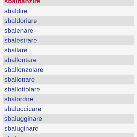
sbaldanzire
sbaldire
sbaldoriare
sbalenare
sbalestrare
sballare
sballontare
sballonzolare
sballottare
sballottolare
sbalordire
sbaluccicare
sbalugginare
sbaluginare