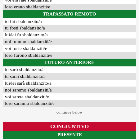
voi eravate sbaldanziti/e
loro erano sbaldanziti/e
TRAPASSATO REMOTO
io fui sbaldanzito/a
tu fosti sbaldanzito/a
lui/lei fu sbaldanzito/a
noi fummo sbaldanziti/e
voi foste sbaldanziti/e
loro furono sbaldanziti/e
FUTURO ANTERIORE
io sarò sbaldanzito/a
tu sarai sbaldanzito/a
lui/lei sarà sbaldanzito/a
noi saremo sbaldanziti/e
voi sarete sbaldanziti/e
loro saranno sbaldanziti/e
continue below
CONGIUNTIVO
PRESENTE