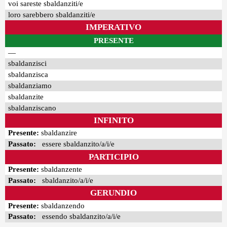
voi sareste sbaldanziti/e
loro sarebbero sbaldanziti/e
IMPERATIVO
PRESENTE
—
sbaldanzisci
sbaldanzisca
sbaldanziamo
sbaldanzite
sbaldanziscano
INFINITO
Presente:
sbaldanzire
Passato:
essere sbaldanzito/a/i/e
PARTICIPIO
Presente:
sbaldanzente
Passato:
sbaldanzito/a/i/e
GERUNDIO
Presente:
sbaldanzendo
Passato:
essendo sbaldanzito/a/i/e