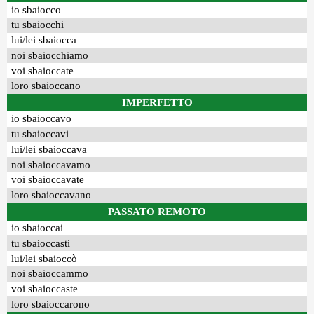
io sbaiocco
tu sbaiocchi
lui/lei sbaiocca
noi sbaiocchiamo
voi sbaioccate
loro sbaioccano
IMPERFETTO
io sbaioccavo
tu sbaioccavi
lui/lei sbaioccava
noi sbaioccavamo
voi sbaioccavate
loro sbaioccavano
PASSATO REMOTO
io sbaioccai
tu sbaioccasti
lui/lei sbaioccò
noi sbaioccammo
voi sbaioccaste
loro sbaioccarono