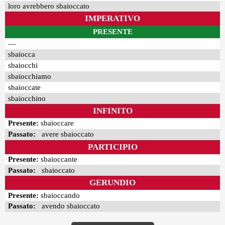
loro avrebbero sbaioccato
IMPERATIVO
PRESENTE
—
sbaiocca
sbaiocchi
sbaiocchiamo
sbaioccate
sbaiocchino
INFINITO
Presente:
sbaioccare
Passato:
avere sbaioccato
PARTICIPIO
Presente:
sbaioccante
Passato:
sbaioccato
GERUNDIO
Presente:
sbaioccando
Passato:
avendo sbaioccato