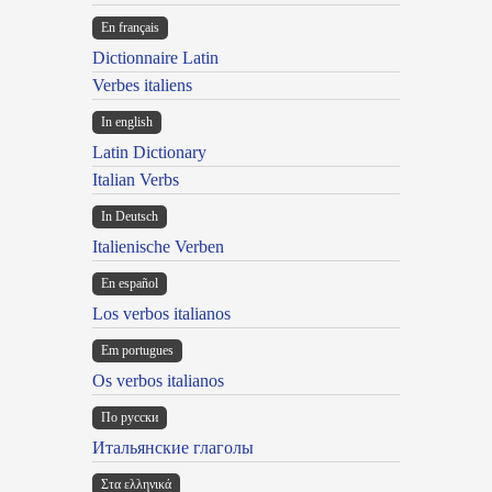
En français
Dictionnaire Latin
Verbes italiens
In english
Latin Dictionary
Italian Verbs
In Deutsch
Italienische Verben
En español
Los verbos italianos
Em portugues
Os verbos italianos
По русски
Итальянские глаголы
Στα ελληνικά