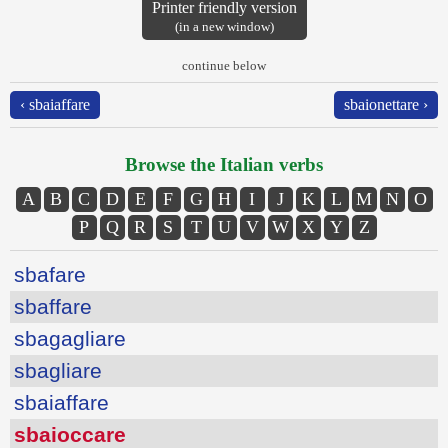
Printer friendly version
(in a new window)
continue below
‹ sbaiaffare
sbaionettare ›
Browse the Italian verbs
A
B
C
D
E
F
G
H
I
J
K
L
M
N
O
P
Q
R
S
T
U
V
W
X
Y
Z
sbafare
sbaffare
sbagagliare
sbagliare
sbaiaffare
sbaioccare