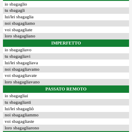
io sbagaglio
tu sbagagli
lui/lei sbagaglia
noi sbagagliamo
voi sbagagliate
loro sbagagliano
IMPERFETTO
io sbagagliavo
tu sbagagliavi
lui/lei sbagagliava
noi sbagagliavamo
voi sbagagliavate
loro sbagagliavano
PASSATO REMOTO
io sbagagliai
tu sbagagliasti
lui/lei sbagagliò
noi sbagagliammo
voi sbagagliaste
loro sbagagliarono