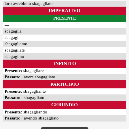
loro avrebbero sbagagliato
IMPERATIVO
PRESENTE
—
sbagaglia
sbagagli
sbagagliamo
sbagagliate
sbagaglino
INFINITO
Presente:
sbagagliare
Passato:
avere sbagagliato
PARTICIPIO
Presente:
sbagagliante
Passato:
sbagagliato
GERUNDIO
Presente:
sbagagliando
Passato:
avendo sbagagliato