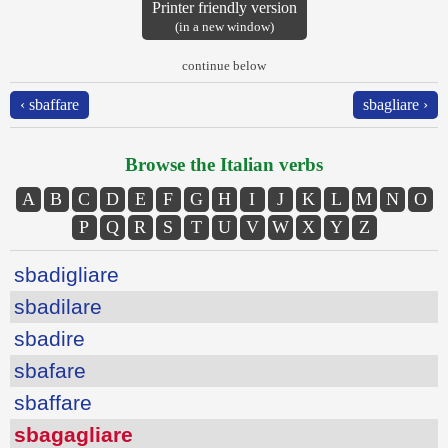
Printer friendly version
(in a new window)
continue below
‹ sbaffare
sbagliare ›
Browse the Italian verbs
A
B
C
D
E
F
G
H
I
J
K
L
M
N
O
P
Q
R
S
T
U
V
W
X
Y
Z
sbadigliare
sbadilare
sbadire
sbafare
sbaffare
sbagagliare