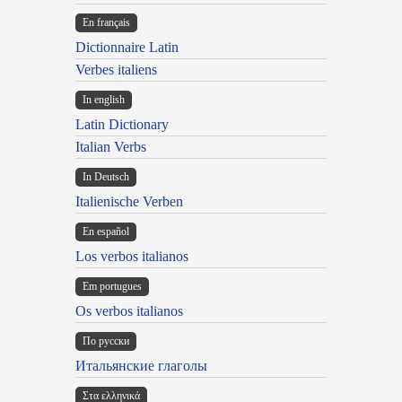
En français
Dictionnaire Latin
Verbes italiens
In english
Latin Dictionary
Italian Verbs
In Deutsch
Italienische Verben
En español
Los verbos italianos
Em portugues
Os verbos italianos
По русски
Итальянские глаголы
Στα ελληνικά