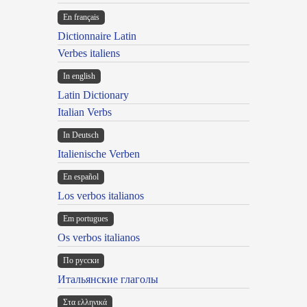
En français
Dictionnaire Latin
Verbes italiens
In english
Latin Dictionary
Italian Verbs
In Deutsch
Italienische Verben
En español
Los verbos italianos
Em portugues
Os verbos italianos
По русски
Итальянские глаголы
Στα ελληνικά