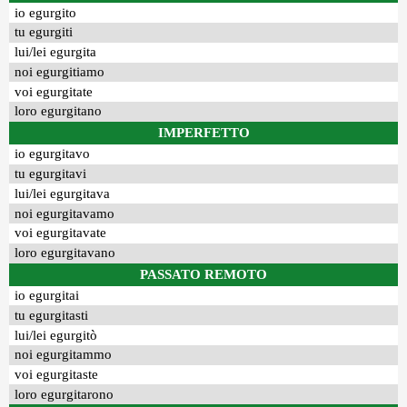
io egurgito
tu egurgiti
lui/lei egurgita
noi egurgitiamo
voi egurgitate
loro egurgitano
IMPERFETTO
io egurgitavo
tu egurgitavi
lui/lei egurgitava
noi egurgitavamo
voi egurgitavate
loro egurgitavano
PASSATO REMOTO
io egurgitai
tu egurgitasti
lui/lei egurgitò
noi egurgitammo
voi egurgitaste
loro egurgitarono