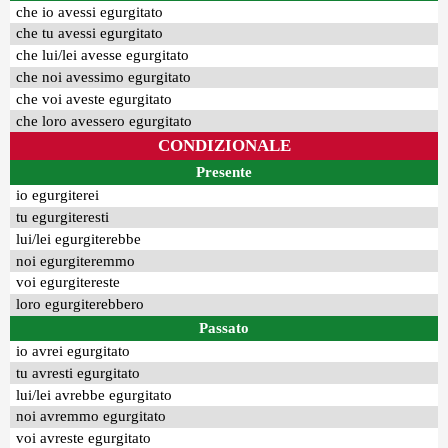
che io avessi egurgitato
che tu avessi egurgitato
che lui/lei avesse egurgitato
che noi avessimo egurgitato
che voi aveste egurgitato
che loro avessero egurgitato
CONDIZIONALE
Presente
io egurgiterei
tu egurgiteresti
lui/lei egurgiterebbe
noi egurgiteremmo
voi egurgitereste
loro egurgiterebbero
Passato
io avrei egurgitato
tu avresti egurgitato
lui/lei avrebbe egurgitato
noi avremmo egurgitato
voi avreste egurgitato