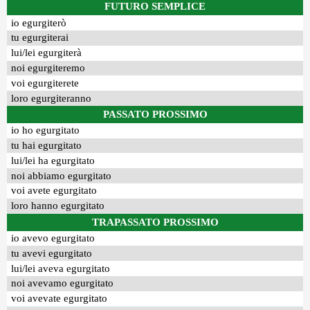
FUTURO SEMPLICE
io egurgiterò
tu egurgiterai
lui/lei egurgiterà
noi egurgiteremo
voi egurgiterete
loro egurgiteranno
PASSATO PROSSIMO
io ho egurgitato
tu hai egurgitato
lui/lei ha egurgitato
noi abbiamo egurgitato
voi avete egurgitato
loro hanno egurgitato
TRAPASSATO PROSSIMO
io avevo egurgitato
tu avevi egurgitato
lui/lei aveva egurgitato
noi avevamo egurgitato
voi avevate egurgitato