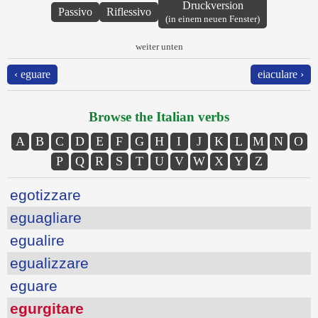
Druckversion
Passivo
Riflessivo
(in einem neuen Fenster)
weiter unten
‹ eguare
eiaculare ›
Browse the Italian verbs
A
B
C
D
E
F
G
H
I
J
K
L
M
N
O
P
Q
R
S
T
U
V
W
X
Y
Z
egotizzare
eguagliare
egualire
egualizzare
eguare
egurgitare