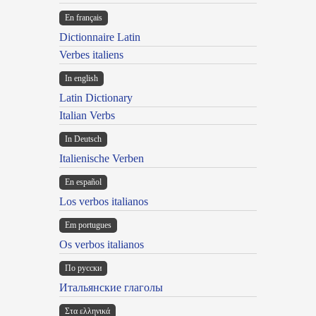
En français
Dictionnaire Latin
Verbes italiens
In english
Latin Dictionary
Italian Verbs
In Deutsch
Italienische Verben
En español
Los verbos italianos
Em portugues
Os verbos italianos
По русски
Итальянские глаголы
Στα ελληνικά