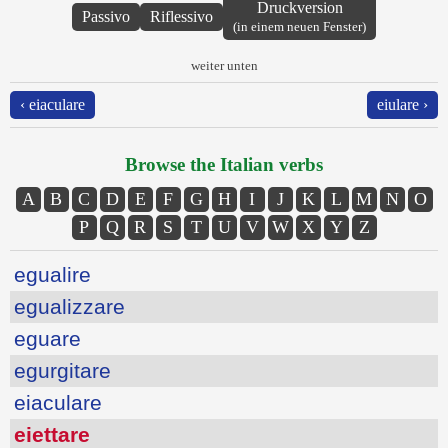
Druckversion
Passivo
Riflessivo
(in einem neuen Fenster)
weiter unten
‹ eiaculare
eiulare ›
Browse the Italian verbs
A
B
C
D
E
F
G
H
I
J
K
L
M
N
O
P
Q
R
S
T
U
V
W
X
Y
Z
egualire
egualizzare
eguare
egurgitare
eiaculare
eiettare