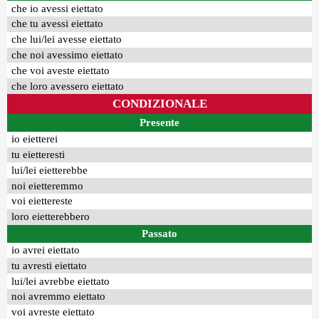
che io avessi eiettato
che tu avessi eiettato
che lui/lei avesse eiettato
che noi avessimo eiettato
che voi aveste eiettato
che loro avessero eiettato
CONDIZIONALE
Presente
io eietterei
tu eietteresti
lui/lei eietterebbe
noi eietteremmo
voi eiettereste
loro eietterebbero
Passato
io avrei eiettato
tu avresti eiettato
lui/lei avrebbe eiettato
noi avremmo eiettato
voi avreste eiettato