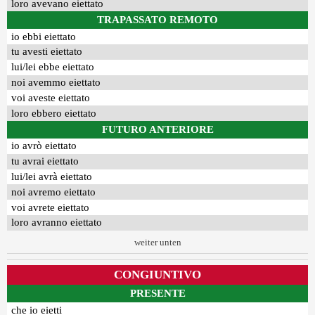
loro avevano eiettato
TRAPASSATO REMOTO
io ebbi eiettato
tu avesti eiettato
lui/lei ebbe eiettato
noi avemmo eiettato
voi aveste eiettato
loro ebbero eiettato
FUTURO ANTERIORE
io avrò eiettato
tu avrai eiettato
lui/lei avrà eiettato
noi avremo eiettato
voi avrete eiettato
loro avranno eiettato
weiter unten
CONGIUNTIVO
PRESENTE
che io eietti