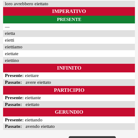
loro avrebbero eiettato
IMPERATIVO
PRESENTE
—
eietta
eietti
eiettiamo
eiettate
eiettino
INFINITO
Presente:
eiettare
Passato:
avere eiettato
PARTICIPIO
Presente:
eiettante
Passato:
eiettato
GERUNDIO
Presente:
eiettando
Passato:
avendo eiettato