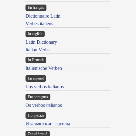
En français
Dictionnaire Latin
Verbes italiens
In english
Latin Dictionary
Italian Verbs
In Deutsch
Italienische Verben
En español
Los verbos italianos
Em portugues
Os verbos italianos
По русски
Итальянские глаголы
Στα ελληνικά