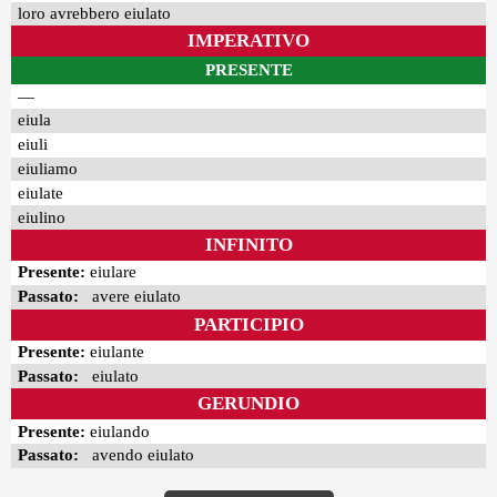
loro avrebbero eiulato
IMPERATIVO
PRESENTE
—
eiula
eiuli
eiuliamo
eiulate
eiulino
INFINITO
Presente:
eiulare
Passato:
avere eiulato
PARTICIPIO
Presente:
eiulante
Passato:
eiulato
GERUNDIO
Presente:
eiulando
Passato:
avendo eiulato