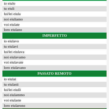
io eiulo
tu eiuli
lui/lei eiula
noi eiuliamo
voi eiulate
loro eiulano
IMPERFETTO
io eiulavo
tu eiulavi
lui/lei eiulava
noi eiulavamo
voi eiulavate
loro eiulavano
PASSATO REMOTO
io eiulai
tu eiulasti
lui/lei eiulò
noi eiulammo
voi eiulaste
loro eiularono