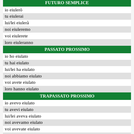
FUTURO SEMPLICE
io eiulerò
tu eiulerai
lui/lei eiulerà
noi eiuleremo
voi eiulerete
loro eiuleranno
PASSATO PROSSIMO
io ho eiulato
tu hai eiulato
lui/lei ha eiulato
noi abbiamo eiulato
voi avete eiulato
loro hanno eiulato
TRAPASSATO PROSSIMO
io avevo eiulato
tu avevi eiulato
lui/lei aveva eiulato
noi avevamo eiulato
voi avevate eiulato