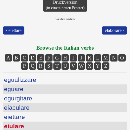
Druckversion
(in einem neuen Fenster)
weiter unten
‹ eiettare
elaborare ›
Browse the Italian verbs
A
B
C
D
E
F
G
H
I
J
K
L
M
N
O
P
Q
R
S
T
U
V
W
X
Y
Z
egualizzare
eguare
egurgitare
eiaculare
eiettare
eiulare