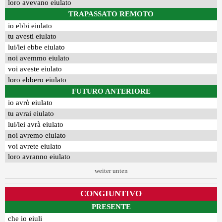
loro avevano eiulato
TRAPASSATO REMOTO
io ebbi eiulato
tu avesti eiulato
lui/lei ebbe eiulato
noi avemmo eiulato
voi aveste eiulato
loro ebbero eiulato
FUTURO ANTERIORE
io avrò eiulato
tu avrai eiulato
lui/lei avrà eiulato
noi avremo eiulato
voi avrete eiulato
loro avranno eiulato
weiter unten
CONGIUNTIVO
PRESENTE
che io eiuli