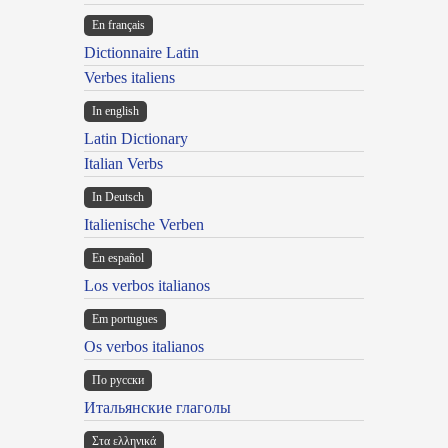
En français
Dictionnaire Latin
Verbes italiens
In english
Latin Dictionary
Italian Verbs
In Deutsch
Italienische Verben
En español
Los verbos italianos
Em portugues
Os verbos italianos
По русски
Итальянские глаголы
Στα ελληνικά