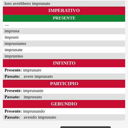
loro avrebbero imprunato
IMPERATIVO
PRESENTE
—
impruna
impruni
impruniamo
imprunate
imprunino
INFINITO
Presente:
imprunare
Passato:
avere imprunato
PARTICIPIO
Presente:
imprunante
Passato:
imprunato
GERUNDIO
Presente:
imprunando
Passato:
avendo imprunato