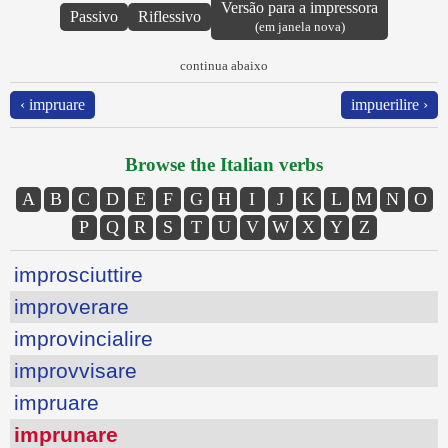
Versão para a impressora
Passivo
Riflessivo
(em janela nova)
continua abaixo
‹ impruare
impuerilire ›
Browse the Italian verbs
A
B
C
D
E
F
G
H
I
J
K
L
M
N
O
P
Q
R
S
T
U
V
W
X
Y
Z
improsciuttire
improverare
improvincialire
improvvisare
impruare
imprunare