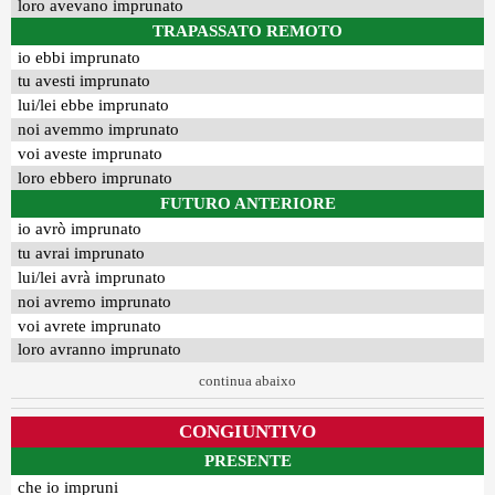
loro avevano imprunato
TRAPASSATO REMOTO
io ebbi imprunato
tu avesti imprunato
lui/lei ebbe imprunato
noi avemmo imprunato
voi aveste imprunato
loro ebbero imprunato
FUTURO ANTERIORE
io avrò imprunato
tu avrai imprunato
lui/lei avrà imprunato
noi avremo imprunato
voi avrete imprunato
loro avranno imprunato
continua abaixo
CONGIUNTIVO
PRESENTE
che io impruni