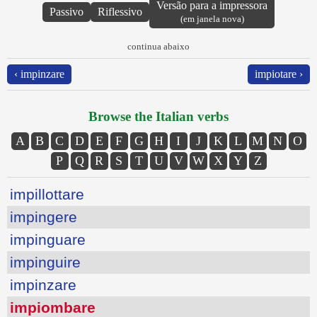
Versão para a impressora
Passivo
Riflessivo
(em janela nova)
continua abaixo
‹ impinzare
impiotare ›
Browse the Italian verbs
A
B
C
D
E
F
G
H
I
J
K
L
M
N
O
P
Q
R
S
T
U
V
W
X
Y
Z
impillottare
impingere
impinguare
impinguire
impinzare
impiombare