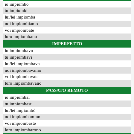
io impiombo
tu impiombi
lui/lei impiomba
noi impiombiamo
voi impiombate
loro impiombano
IMPERFETTO
io impiombavo
tu impiombavi
lui/lei impiombava
noi impiombavamo
voi impiombavate
loro impiombavano
PASSATO REMOTO
io impiombai
tu impiombasti
lui/lei impiombò
noi impiombammo
voi impiombaste
loro impiombarono