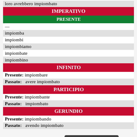
loro avrebbero impiombato
IMPERATIVO
PRESENTE
—
impiomba
impiombi
impiombiamo
impiombate
impiombino
INFINITO
Presente:
impiombare
Passato:
avere impiombato
PARTICIPIO
Presente:
impiombante
Passato:
impiombato
GERUNDIO
Presente:
impiombando
Passato:
avendo impiombato