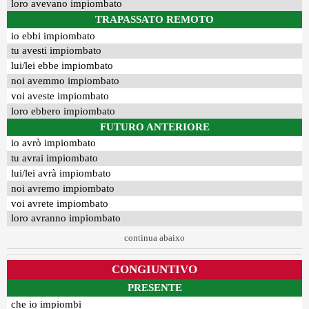
loro avevano impiombato
TRAPASSATO REMOTO
io ebbi impiombato
tu avesti impiombato
lui/lei ebbe impiombato
noi avemmo impiombato
voi aveste impiombato
loro ebbero impiombato
FUTURO ANTERIORE
io avrò impiombato
tu avrai impiombato
lui/lei avrà impiombato
noi avremo impiombato
voi avrete impiombato
loro avranno impiombato
continua abaixo
CONGIUNTIVO
PRESENTE
che io impiombi