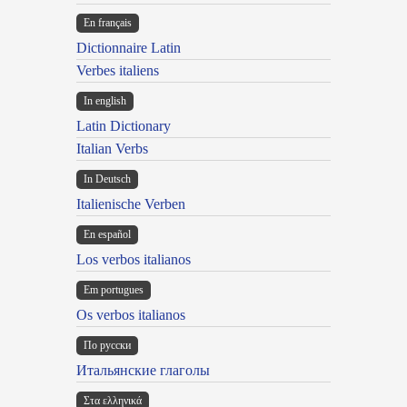
En français
Dictionnaire Latin
Verbes italiens
In english
Latin Dictionary
Italian Verbs
In Deutsch
Italienische Verben
En español
Los verbos italianos
Em portugues
Os verbos italianos
По русски
Итальянские глаголы
Στα ελληνικά