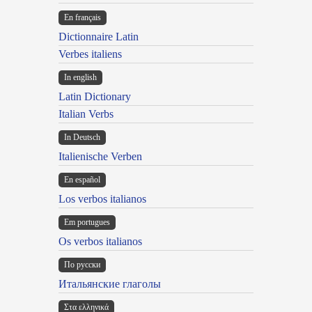
En français
Dictionnaire Latin
Verbes italiens
In english
Latin Dictionary
Italian Verbs
In Deutsch
Italienische Verben
En español
Los verbos italianos
Em portugues
Os verbos italianos
По русски
Итальянские глаголы
Στα ελληνικά