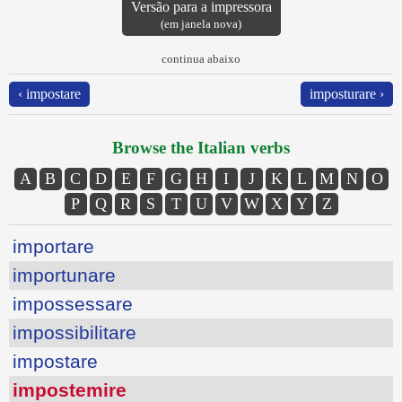
Versão para a impressora
(em janela nova)
continua abaixo
‹ impostare
imposturare ›
Browse the Italian verbs
A
B
C
D
E
F
G
H
I
J
K
L
M
N
O
P
Q
R
S
T
U
V
W
X
Y
Z
importare
importunare
impossessare
impossibilitare
impostare
impostemire