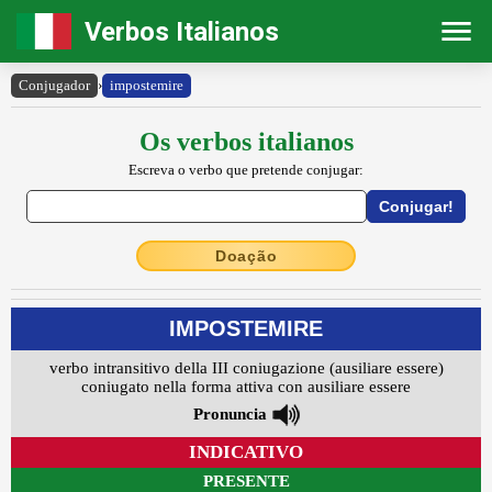
Verbos Italianos
Conjugador
›
impostemire
Os verbos italianos
Escreva o verbo que pretende conjugar:
Doação
IMPOSTEMIRE
verbo intransitivo della III coniugazione (ausiliare essere)
coniugato nella forma attiva con ausiliare essere
Pronuncia
INDICATIVO
PRESENTE