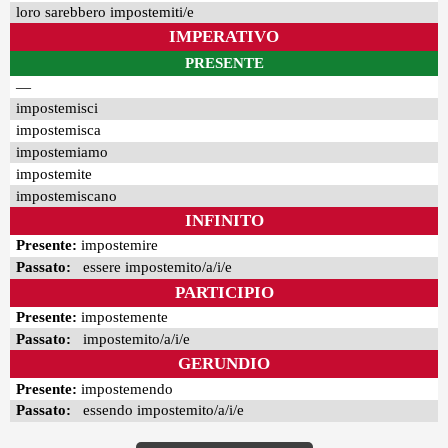
loro sarebbero impostemiti/e
IMPERATIVO
PRESENTE
—
impostemisci
impostemisca
impostemiamo
impostemite
impostemiscano
INFINITO
Presente:
impostemire
Passato:
essere impostemito/a/i/e
PARTICIPIO
Presente:
impostemente
Passato:
impostemito/a/i/e
GERUNDIO
Presente:
impostemendo
Passato:
essendo impostemito/a/i/e