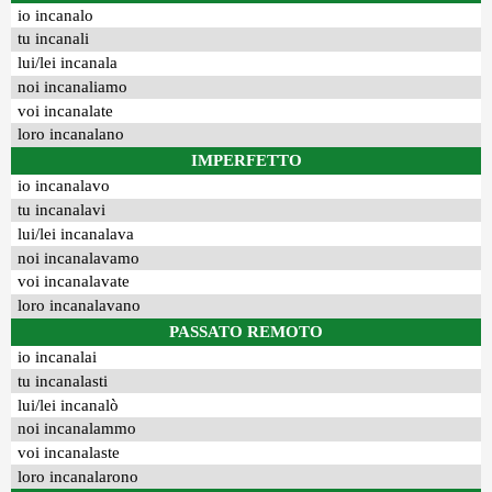
io incanalo
tu incanali
lui/lei incanala
noi incanaliamo
voi incanalate
loro incanalano
IMPERFETTO
io incanalavo
tu incanalavi
lui/lei incanalava
noi incanalavamo
voi incanalavate
loro incanalavano
PASSATO REMOTO
io incanalai
tu incanalasti
lui/lei incanalò
noi incanalammo
voi incanalaste
loro incanalarono