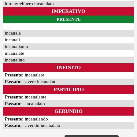
loro avrebbero incanalato
IMPERATIVO
PRESENTE
—
incanala
incanali
incanaliamo
incanalate
incanalino
INFINITO
Presente:
incanalare
Passato:
avere incanalato
PARTICIPIO
Presente:
incanalante
Passato:
incanalato
GERUNDIO
Presente:
incanalando
Passato:
avendo incanalato