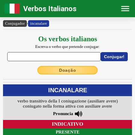
Verbos Italianos
Conjugador
›
incanalare
Os verbos italianos
Escreva o verbo que pretende conjugar:
Doação
INCANALARE
verbo transitivo della I coniugazione (ausiliare avere)
coniugato nella forma attiva con ausiliare avere
Pronuncia
INDICATIVO
PRESENTE