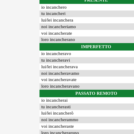
PRESENTE
io incanchero
tu incancheri
lui/lei incanchera
noi incancheriamo
voi incancherate
loro incancherano
IMPERFETTO
io incancheravo
tu incancheravi
lui/lei incancherava
noi incancheravamo
voi incancheravate
loro incancheravano
PASSATO REMOTO
io incancherai
tu incancherasti
lui/lei incancherò
noi incancherammo
voi incancheraste
loro incancherarono