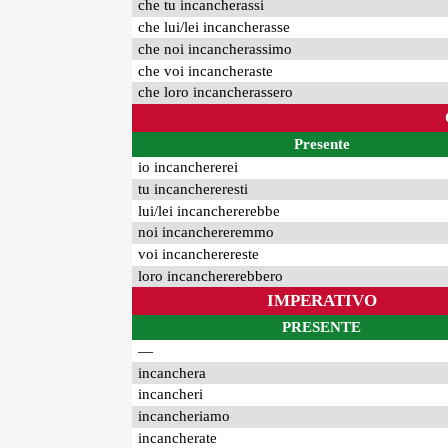
che tu incancherassi
che lui/lei incancherasse
che noi incancherassimo
che voi incancheraste
che loro incancherassero
Presente
io incanchererei
tu incanchereresti
lui/lei incanchererebbe
noi incanchereremmo
voi incancherereste
loro incanchererebbero
IMPERATIVO
PRESENTE
—
incanchera
incancheri
incancheriamo
incancherate