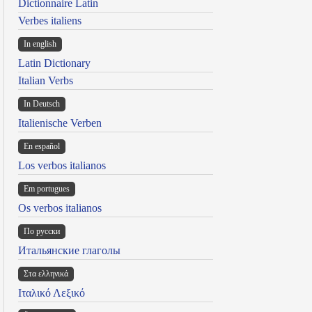
Dictionnaire Latin
Verbes italiens
In english
Latin Dictionary
Italian Verbs
In Deutsch
Italienische Verben
En español
Los verbos italianos
Em portugues
Os verbos italianos
По русски
Итальянские глаголы
Στα ελληνικά
Ιταλικό Λεξικό