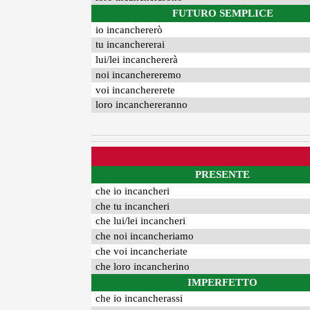
FUTURO SEMPLICE
io incanchererò
tu incanchererai
lui/lei incanchererà
noi incanchereremo
voi incanchererete
loro incanchereranno
PRESENTE
che io incancheri
che tu incancheri
che lui/lei incancheri
che noi incancheriamo
che voi incancheriate
che loro incancherino
IMPERFETTO
che io incancherassi