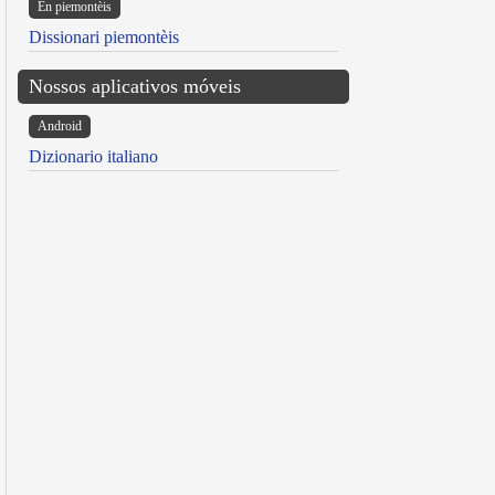
Ën piemontèis
Dissionari piemontèis
Nossos aplicativos móveis
Android
Dizionario italiano