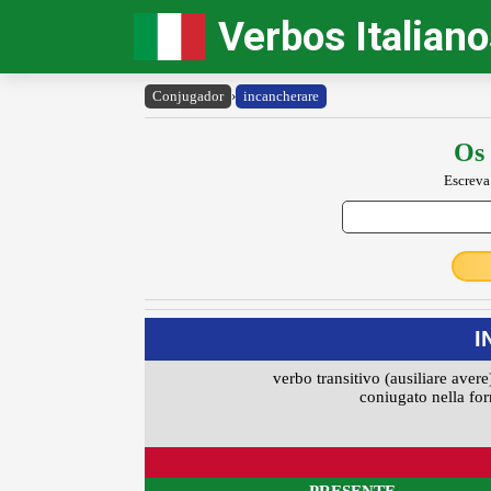
Verbos Italian
Conjugador
›
incancherare
Os 
Escreva
I
verbo transitivo (ausiliare avere
coniugato nella for