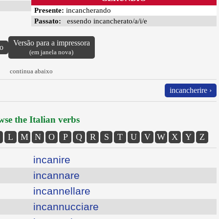
Presente:
incancherando
Passato:
essendo incancherato/a/i/e
Versão para a impressora
vo
(em janela nova)
continua abaixo
incancherire ›
se the Italian verbs
L
M
N
O
P
Q
R
S
T
U
V
W
X
Y
Z
incanire
incannare
incannellare
incannucciare