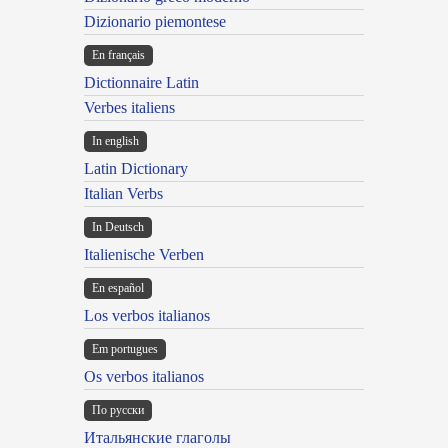
Dizionario piemontese
En français
Dictionnaire Latin
Verbes italiens
In english
Latin Dictionary
Italian Verbs
In Deutsch
Italienische Verben
En español
Los verbos italianos
Em portugues
Os verbos italianos
По русски
Итальянские глаголы