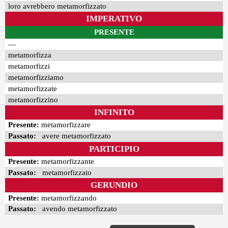
loro avrebbero metamorfizzato
IMPERATIVO
PRESENTE
—
metamorfizza
metamorfizzi
metamorfizziamo
metamorfizzate
metamorfizzino
INFINITO
Presente:
metamorfizzare
Passato:
avere metamorfizzato
PARTICIPIO
Presente:
metamorfizzante
Passato:
metamorfizzato
GERUNDIO
Presente:
metamorfizzando
Passato:
avendo metamorfizzato