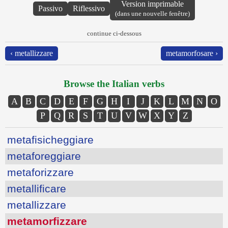
Version imprimable
Passivo
Riflessivo
(dans une nouvelle fenêtre)
continue ci-dessous
‹ metallizzare
metamorfosare ›
Browse the Italian verbs
A
B
C
D
E
F
G
H
I
J
K
L
M
N
O
P
Q
R
S
T
U
V
W
X
Y
Z
metafisicheggiare
metaforeggiare
metaforizzare
metallificare
metallizzare
metamorfizzare