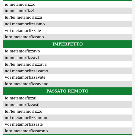
io metamorfizzo
tu metamorfizzi
lui/lei metamorfizza
noi metamorfizziamo
voi metamorfizzate
loro metamorfizzano
IMPERFETTO
io metamorfizzavo
tu metamorfizzavi
lui/lei metamorfizzava
noi metamorfizzavamo
voi metamorfizzavate
loro metamorfizzavano
PASSATO REMOTO
io metamorfizzai
tu metamorfizzasti
lui/lei metamorfizzò
noi metamorfizzammo
voi metamorfizzaste
loro metamorfizzarono