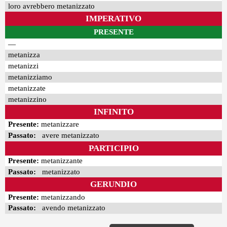
loro avrebbero metanizzato
IMPERATIVO
PRESENTE
—
metanizza
metanizzi
metanizziamo
metanizzate
metanizzino
INFINITO
Presente:
metanizzare
Passato:
avere metanizzato
PARTICIPIO
Presente:
metanizzante
Passato:
metanizzato
GERUNDIO
Presente:
metanizzando
Passato:
avendo metanizzato