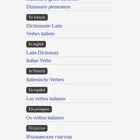
Dizionario piemontese
En français
Dictionnaire Latin
Verbes italiens
In english
Latin Dictionary
Italian Verbs
In Deutsch
Italienische Verben
En español
Los verbos italianos
Em portugues
Os verbos italianos
По русски
Итальянские глаголы