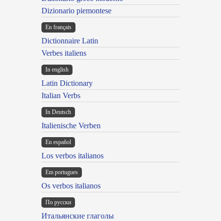
Dizionario piemontese
En français
Dictionnaire Latin
Verbes italiens
In english
Latin Dictionary
Italian Verbs
In Deutsch
Italienische Verben
En español
Los verbos italianos
Em portugues
Os verbos italianos
По русски
Итальянские глаголы