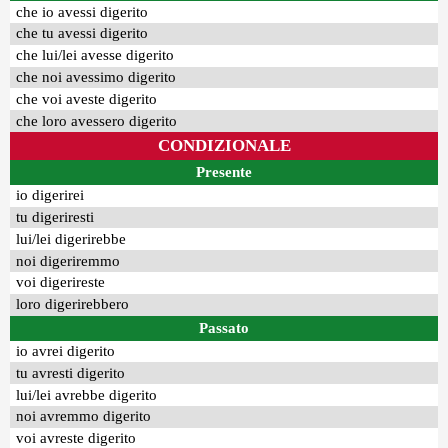
che io avessi digerito
che tu avessi digerito
che lui/lei avesse digerito
che noi avessimo digerito
che voi aveste digerito
che loro avessero digerito
CONDIZIONALE
Presente
io digerirei
tu digeriresti
lui/lei digerirebbe
noi digeriremmo
voi digerireste
loro digerirebbero
Passato
io avrei digerito
tu avresti digerito
lui/lei avrebbe digerito
noi avremmo digerito
voi avreste digerito