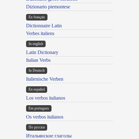
Dizionario piemontese
En français
Dictionnaire Latin
Verbes italiens
In english
Latin Dictionary
Italian Verbs
In Deutsch
Italienische Verben
En español
Los verbos italianos
Em portugues
Os verbos italianos
По русски
Итальянские глаголы