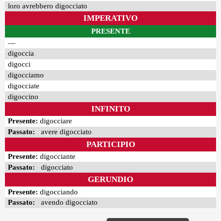
loro avrebbero digocciato
IMPERATIVO
PRESENTE
—
digoccia
digocci
digocciamo
digocciate
digoccino
INFINITO
Presente:
digocciare
Passato:
avere digocciato
PARTICIPIO
Presente:
digocciante
Passato:
digocciato
GERUNDIO
Presente:
digocciando
Passato:
avendo digocciato