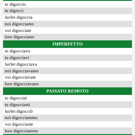
io digoccio
tu digocci
lui/lei digoccia
noi digocciamo
voi digocciate
loro digocciano
IMPERFETTO
io digocciavo
tu digocciavi
lui/lei digocciava
noi digocciavamo
voi digocciavate
loro digocciavano
PASSATO REMOTO
io digocciai
tu digocciasti
lui/lei digocciò
noi digocciammo
voi digocciaste
loro digocciarono