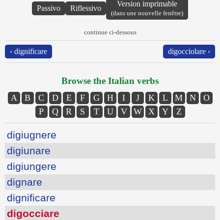
Version imprimable
Passivo
Riflessivo
(dans une nouvelle fenêtre)
continue ci-dessous
‹ dignificare
digocciolare ›
Browse the Italian verbs
A
B
C
D
E
F
G
H
I
J
K
L
M
N
O
P
Q
R
S
T
U
V
W
X
Y
Z
digiugnere
digiunare
digiungere
dignare
dignificare
digocciare