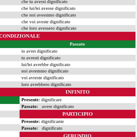
che tu avessi dignificato
che lui/lei avesse dignificato
che noi avessimo dignificato
che voi aveste dignificato
che loro avessero dignificato
CONDIZIONALE
Passato
io avrei dignificato
tu avresti dignificato
lui/lei avrebbe dignificato
noi avremmo dignificato
voi avreste dignificato
loro avrebbero dignificato
INFINITO
Presente:
dignificare
Passato:
avere dignificato
PARTICIPIO
Presente:
dignificante
Passato:
dignificato
GERUNDIO