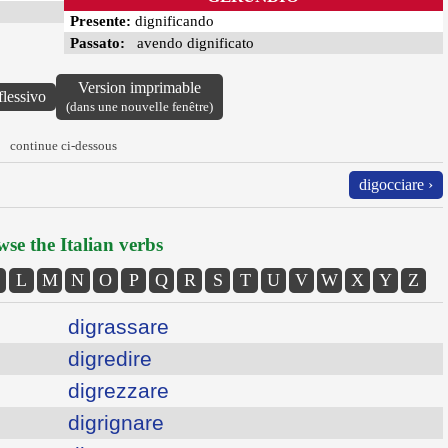
Presente:
dignificando
Passato:
avendo dignificato
Version imprimable
flessivo
(dans une nouvelle fenêtre)
continue ci-dessous
digocciare ›
se the Italian verbs
L
M
N
O
P
Q
R
S
T
U
V
W
X
Y
Z
digrassare
digredire
digrezzare
digrignare