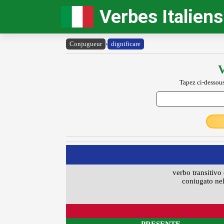
Verbes Italiens
Conjugueur
›
dignificare
V
Tapez ci-dessous
verbo transitivo 
coniugato nel