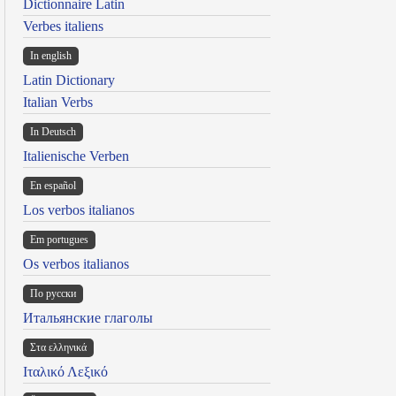
Dictionnaire Latin
Verbes italiens
In english
Latin Dictionary
Italian Verbs
In Deutsch
Italienische Verben
En español
Los verbos italianos
Em portugues
Os verbos italianos
По русски
Итальянские глаголы
Στα ελληνικά
Ιταλικό Λεξικό