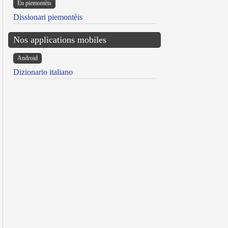
Ën piemontèis
Dissionari piemontèis
Nos applications mobiles
Android
Dizionario italiano