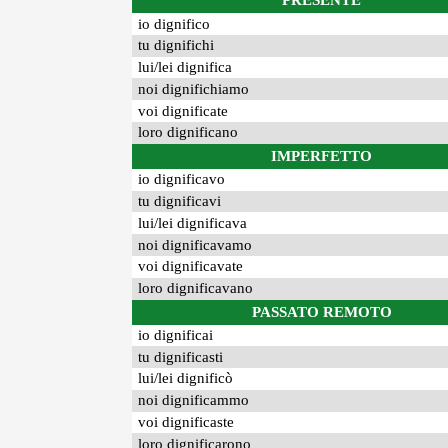
PRESENTE
io dignifico
tu dignifichi
lui/lei dignifica
noi dignifichiamo
voi dignificate
loro dignificano
IMPERFETTO
io dignificavo
tu dignificavi
lui/lei dignificava
noi dignificavamo
voi dignificavate
loro dignificavano
PASSATO REMOTO
io dignificai
tu dignificasti
lui/lei dignificò
noi dignificammo
voi dignificaste
loro dignificarono