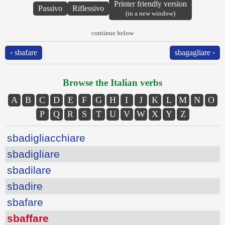
Printer friendly version
Passivo
Riflessivo
(in a new window)
continue below
‹ sbafare
sbagagliare ›
Browse the Italian verbs
A
B
C
D
E
F
G
H
I
J
K
L
M
N
O
P
Q
R
S
T
U
V
W
X
Y
Z
sbadigliacchiare
sbadigliare
sbadilare
sbadire
sbafare
sbaffare