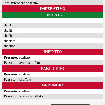
loro avrebbero sbaffato
IMPERATIVO
PRESENTE
—
sbaffa
sbaffi
sbaffiamo
sbaffate
sbaffino
INFINITO
Presente:
sbaffare
Passato:
avere sbaffato
PARTICIPIO
Presente:
sbaffante
Passato:
sbaffato
GERUNDIO
Presente:
sbaffando
Passato:
avendo sbaffato