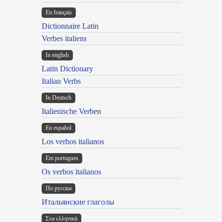
En français
Dictionnaire Latin
Verbes italiens
In english
Latin Dictionary
Italian Verbs
In Deutsch
Italienische Verben
En español
Los verbos italianos
Em portugues
Os verbos italianos
По русски
Итальянские глаголы
Στα ελληνικά